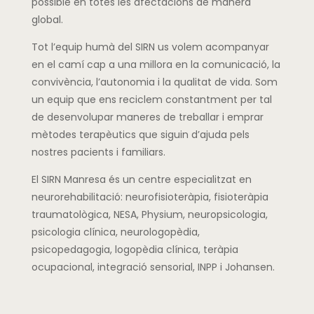
possible en totes les afectacions de manera
global.
Tot l’equip humà del
SIRN
us volem acompanyar
en el camí cap a una millora en la comunicació, la
convivència, l’autonomia i la qualitat de vida. Som
un equip que ens reciclem constantment per tal
de desenvolupar maneres de treballar i emprar
mètodes terapèutics que siguin d’ajuda pels
nostres pacients i familiars.
El
SIRN
Manresa és un centre especialitzat en
neurorehabilitació:
neurofisioteràpia
, fisioteràpia
traumatològica,
NESA
,
Physium
, neuropsicologia,
psicologia clínica,
neurologopèdia
,
psicopedagogia, logopèdia clínica, teràpia
ocupacional, integració sensorial,
INPP
i
Johansen
.