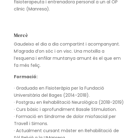
fisioterapeuta i entrenadora personal a un al OP
clinic (Manresa).
Mercè
Gaudeixo el dia a dia compartint i acompanyant.
M’agrada d’on sóc i on visc. Una motxilla a
l’esquena i enfilar muntanya amunt és el que em
fa més feliç.
Formació:
· Graduada en Fisioteràpia per la Fundació
Universitària del Bages (2014-2018).
· Postgrau en Rehabilitació Neurològica (2018-2019)
· Curs bàsic i aprofundiment Basale Stimulation.
· Formació en Sindrome de dolor miofascial per
Travell i Simons.
· Actualment cursant màster en Rehabilitació de
Sòl Pelvià a la UManresa.